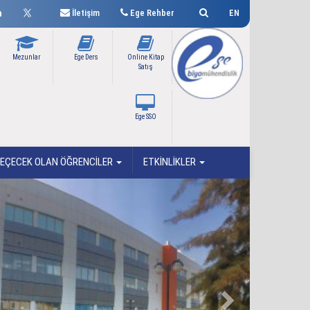
İletişim
Ege Rehber
EN
Mezunlar
Ege Ders
Online Kitap
Satış
Ege SSO
EÇECEK OLAN ÖĞRENCİLER
ETKİNLİKLER
Next