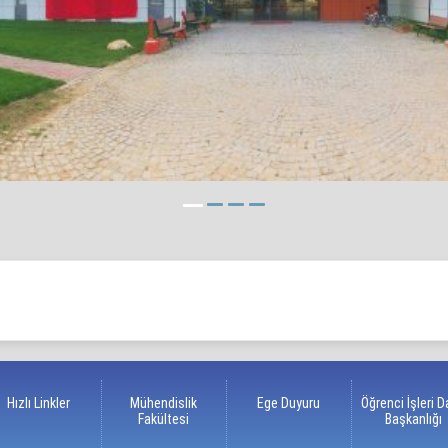
Hızlı Linkler
Mühendislik
Ege Duyuru
Öğrenci İşleri D
Fakültesi
Başkanlığı