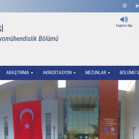
İ
Engelsiz Ege
iyomühendislik Bölümü
ARAŞTIRMA
AKREDİTASYON
MEZUNLAR
BÖLÜMÜ S